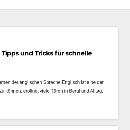
: Tipps und Tricks für schnelle
ernen der englischen Sprache Englisch ist eine der
 können, eröffnet viele Türen in Beruf und Alltag.