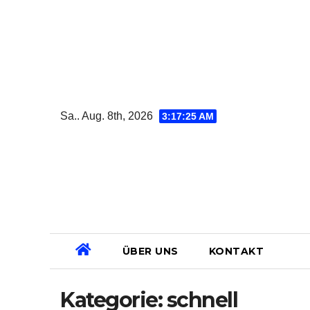
Zum
Inhalt
springen
Sa.. Aug. 8th, 2026
3:17:25 AM
ÜBER UNS
KONTAKT
Kategorie:
schnell