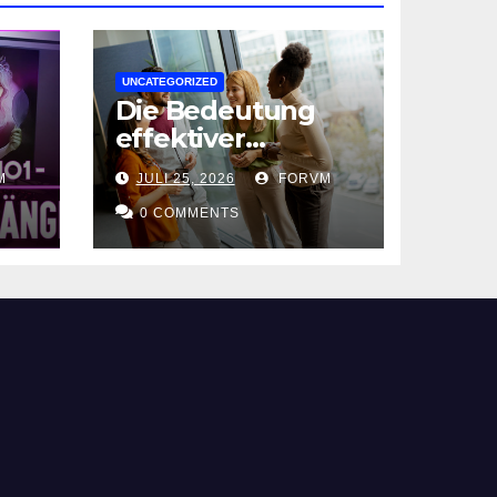
UNCATEGORIZED
Die Bedeutung
effektiver
s
Zusammenarbeit
M
JULI 25, 2026
FORVM
in der Arbeitswelt
0 COMMENTS
t