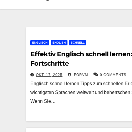
ENGLISCH
ENGLISH
SCHNELL
Effektiv Englisch schnell lernen
Fortschritte
OKT. 17, 2025
FORVM
0 COMMENTS
Englisch schnell lernen Tipps zum schnellen Erl
wichtigsten Sprachen weltweit und beherrschen zu
Wenn Sie…