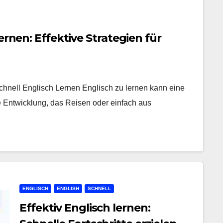
ernen: Effektive Strategien für
hnell Englisch Lernen Englisch zu lernen kann eine
he Entwicklung, das Reisen oder einfach aus
ENGLISCH
ENGLISH
SCHNELL
Effektiv Englisch lernen: