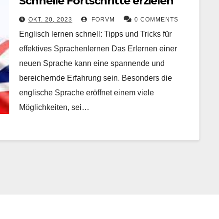
Schnelle Fortschritte erzielen
OKT. 20, 2023
FORVM
0 COMMENTS
Englisch lernen schnell: Tipps und Tricks für
effektives Sprachenlernen Das Erlernen einer
neuen Sprache kann eine spannende und
bereichernde Erfahrung sein. Besonders die
englische Sprache eröffnet einem viele
Möglichkeiten, sei…