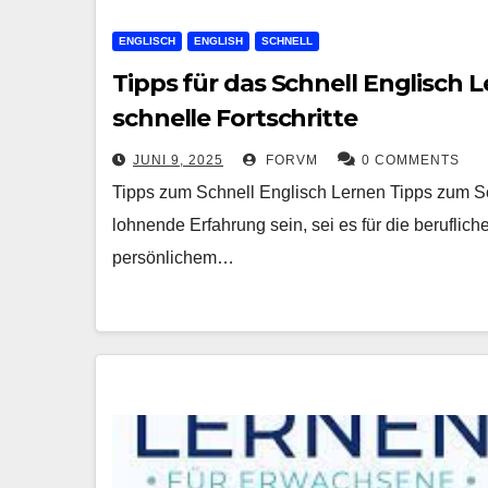
ENGLISCH
ENGLISH
SCHNELL
Tipps für das Schnell Englisch L
schnelle Fortschritte
JUNI 9, 2025
FORVM
0 COMMENTS
Tipps zum Schnell Englisch Lernen Tipps zum Sc
lohnende Erfahrung sein, sei es für die beruflic
persönlichem…