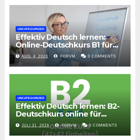
UNCATEGORIZED
Effektiv Deutsch lernen:
Online-Deutschkurs B1 für
flexible Lernerfolge
AUG. 4, 2026
FORVM
0 COMMENTS
UNCATEGORIZED
Effektiv Deutsch lernen: B2-
Deutschkurs online für
Fortgeschrittene
JULI 31, 2026
FORVM
0 COMMENTS