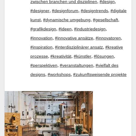
,
,
zwischen branchen und disziplinen
#design
,
,
,
#designer
#designforum
#designtrends
#digitale
,
,
,
kunst
#dynamische umgebung
#gesellschaft
,
,
,
#grafikdesign
#ideen
#industriedesign
,
,
,
#innovation
#innovative ansätze
#innovatoren
,
,
#inspiration
#interdisziplinärer ansatz
#kreative
,
,
,
,
prozesse
#kreativität
#künstler
#lösungen
,
,
#perspektiven
#veranstaltungen
#vielfalt des
,
,
designs
#workshops
#zukunftsweisende projekte