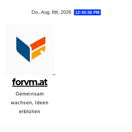
Zum
Do.. Aug. 6th, 2026
12:40:57 PM
Inhalt
springen
forvm.at
Gemeinsam
wachsen, Ideen
erblühen