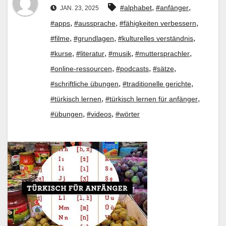
,
,
#alphabet
#anfänger
JAN. 23, 2025
,
,
,
#apps
#aussprache
#fähigkeiten verbessern
,
,
,
#filme
#grundlagen
#kulturelles verständnis
,
,
,
,
#kurse
#literatur
#musik
#muttersprachler
,
,
,
#online-ressourcen
#podcasts
#sätze
,
,
#schriftliche übungen
#traditionelle gerichte
,
,
#türkisch lernen
#türkisch lernen für anfänger
,
,
#übungen
#videos
#wörter