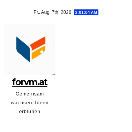
Zum
Fr.. Aug. 7th, 2026
2:01:05 AM
Inhalt
springen
forvm.at
Gemeinsam
wachsen, Ideen
erblühen