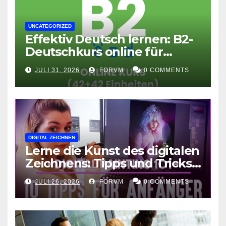
UNCATEGORIZED
Effektiv Deutsch lernen: B2-
Deutschkurs online für
Fortgeschrittene
JULI 31, 2026
FORVM
0 COMMENTS
DIGITAL ZEICHNEN
Lerne die Kunst des digitalen
Zeichnens: Tipps und Tricks
für kreative Ausdruckskunst
JULI 26, 2026
FORVM
0 COMMENTS