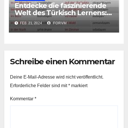
Entdecke die faszinierende
Welt des Türkisch Lernens:
Erfahre, wie du schnell und
FEB. 21, 2024
FORVM
effektiv Türkisch lernen
kannst!
Schreibe einen Kommentar
Deine E-Mail-Adresse wird nicht veröffentlicht.
Erforderliche Felder sind mit
*
markiert
Kommentar
*