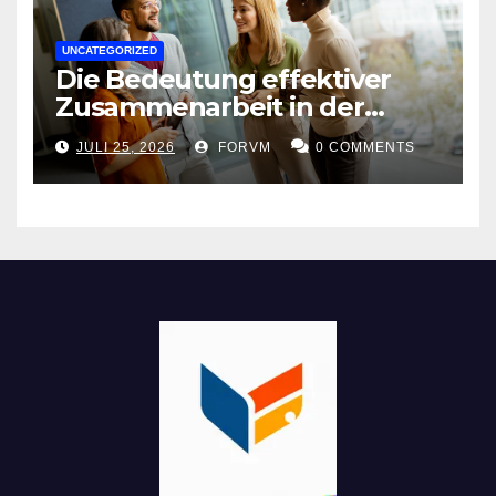
UNCATEGORIZED
Die Bedeutung effektiver
Zusammenarbeit in der
Arbeitswelt
JULI 25, 2026
FORVM
0 COMMENTS