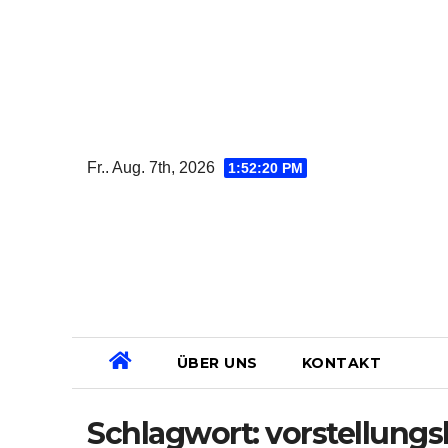
Zum
Inhalt
springen
Fr.. Aug. 7th, 2026
1:52:21 PM
ÜBER UNS
KONTAKT
Schlagwort:
vorstellungs