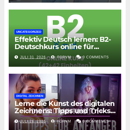
UNCATEGORIZED
Effektiv Deutsch lernen: B2-
Deutschkurs online für
Fortgeschrittene
JULI 31, 2026
FORVM
0 COMMENTS
DIGITAL ZEICHNEN
Lerne die Kunst des digitalen
Zeichnens: Tipps und Tricks
für kreative Ausdruckskunst
JULI 26, 2026
FORVM
0 COMMENTS