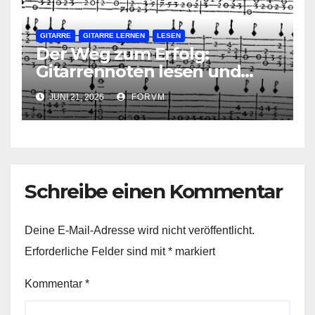
GITARRE
GITARRE LERNEN
LESEN
Der Weg zum Erfolg:
Gitarrennoten lesen und
verstehen lernen
JUNI 21, 2026
FORVM
Schreibe einen Kommentar
Deine E-Mail-Adresse wird nicht veröffentlicht.
Erforderliche Felder sind mit
*
markiert
Kommentar
*