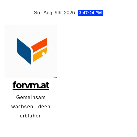
Zum
So.. Aug. 9th, 2026
3:47:25 PM
Inhalt
springen
forvm.at
Gemeinsam
wachsen, Ideen
erblühen