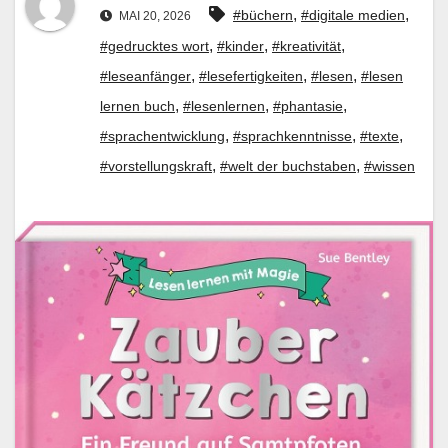
,
,
#büchern
#digitale medien
MAI 20, 2026
,
,
,
#gedrucktes wort
#kinder
#kreativität
,
,
,
#leseanfänger
#lesefertigkeiten
#lesen
#lesen
,
,
,
lernen buch
#lesenlernen
#phantasie
,
,
,
#sprachentwicklung
#sprachkenntnisse
#texte
,
,
#vorstellungskraft
#welt der buchstaben
#wissen