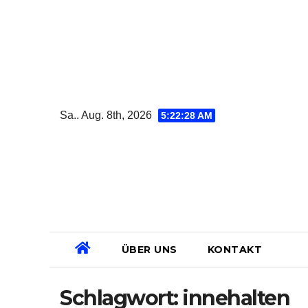
Zum
Inhalt
springen
Sa.. Aug. 8th, 2026
5:22:29 AM
ÜBER UNS
KONTAKT
Schlagwort:
innehalten