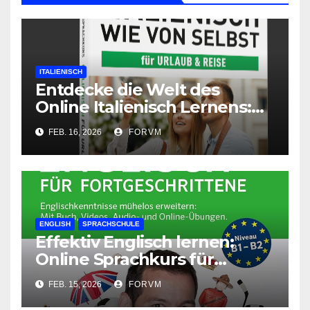
ITALIENISCH
Entdecke die Welt des
Online Italienisch Lernens:
Sprachkurse für jeden
FEB. 16, 2026
FORVM
Bedarf
ENGLISH
SPRACHSCHULE
Effektiv Englisch lernen:
Online Sprachkurs für
Zuhause
FEB. 15, 2026
FORVM