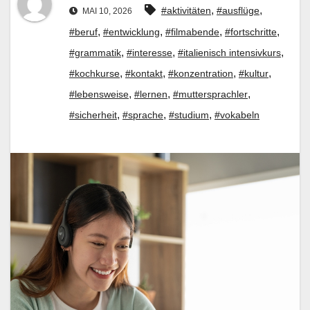
,
,
#aktivitäten
#ausflüge
MAI 10, 2026
,
,
,
,
#beruf
#entwicklung
#filmabende
#fortschritte
,
,
,
#grammatik
#interesse
#italienisch intensivkurs
,
,
,
,
#kochkurse
#kontakt
#konzentration
#kultur
,
,
,
#lebensweise
#lernen
#muttersprachler
,
,
,
#sicherheit
#sprache
#studium
#vokabeln