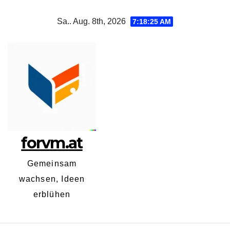
Zum
Sa.. Aug. 8th, 2026
7:18:26 AM
Inhalt
springen
forvm.at
Gemeinsam
wachsen, Ideen
erblühen