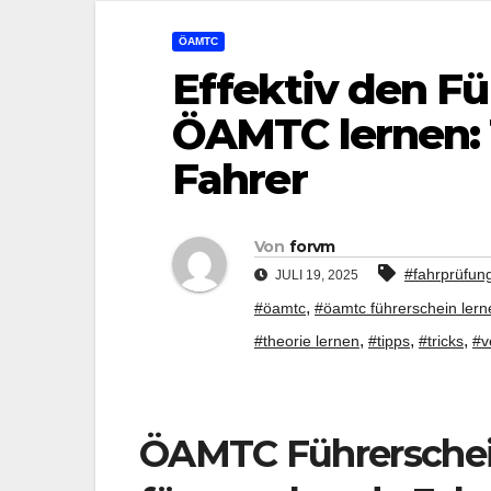
ÖAMTC
Effektiv den F
ÖAMTC lernen: 
Fahrer
Von
forvm
#fahrprüfun
JULI 19, 2025
,
#öamtc
#öamtc führerschein lern
,
,
,
#theorie lernen
#tipps
#tricks
#v
ÖAMTC Führerschein