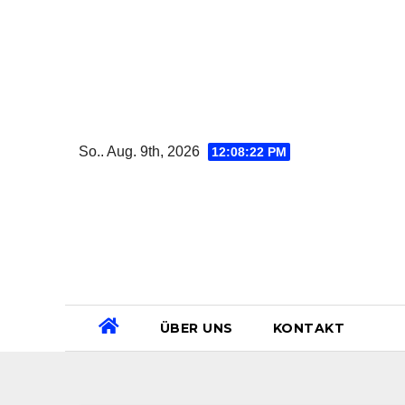
Zum
Inhalt
springen
So.. Aug. 9th, 2026
12:08:22 PM
ÜBER UNS
KONTAKT