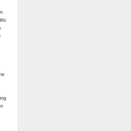
en
ils
m
n
che
ing
in