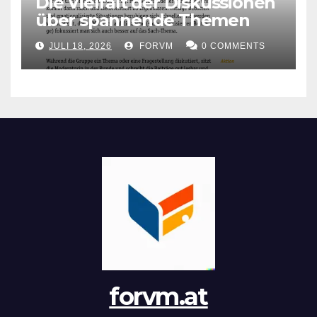
Die Vielfalt der Diskussionen
über spannende Themen
JULI 18, 2026
FORVM
0 COMMENTS
forvm.at