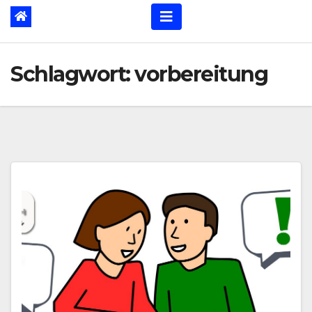
Schlagwort:
vorbereitung