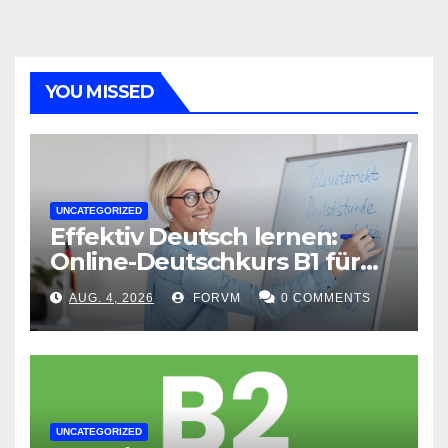
YOU MISSED
UNCATEGORIZED
Effektiv Deutsch lernen:
Online-Deutschkurs B1 für
flexible Lernerfolge
AUG. 4, 2026
FORVM
0 COMMENTS
UNCATEGORIZED