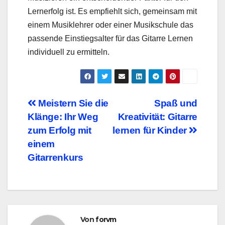
Lernerfolg ist. Es empfiehlt sich, gemeinsam mit
einem Musiklehrer oder einer Musikschule das
passende Einstiegsalter für das Gitarre Lernen
individuell zu ermitteln.
Beitragsnavigation
Meistern Sie die
Spaß und
Klänge: Ihr Weg
Kreativität: Gitarre
zum Erfolg mit
lernen für Kinder
einem
Gitarrenkurs
Von
forvm