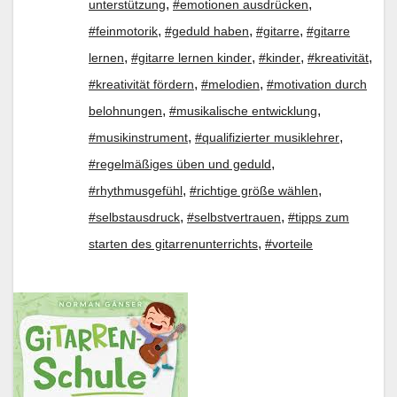
,
,
unterstützung
#emotionen ausdrücken
,
,
,
#feinmotorik
#geduld haben
#gitarre
#gitarre
,
,
,
,
lernen
#gitarre lernen kinder
#kinder
#kreativität
,
,
#kreativität fördern
#melodien
#motivation durch
,
,
belohnungen
#musikalische entwicklung
,
,
#musikinstrument
#qualifizierter musiklehrer
,
#regelmäßiges üben und geduld
,
,
#rhythmusgefühl
#richtige größe wählen
,
,
#selbstausdruck
#selbstvertrauen
#tipps zum
,
starten des gitarrenunterrichts
#vorteile