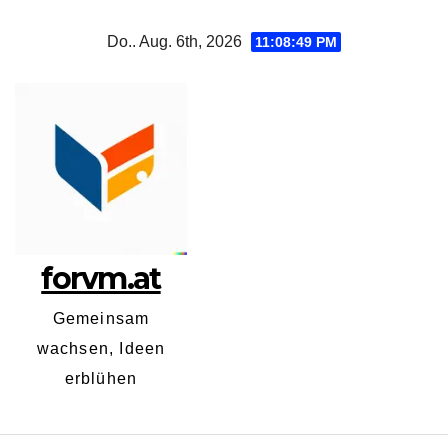
Zum
Do.. Aug. 6th, 2026
11:08:50 PM
Inhalt
springen
forvm.at
Gemeinsam
wachsen, Ideen
erblühen