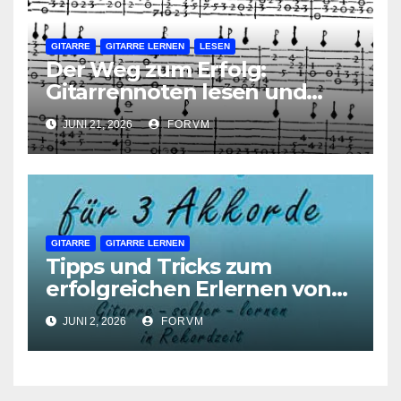
GITARRE
GITARRE LERNEN
LESEN
Der Weg zum Erfolg:
Gitarrennoten lesen und
verstehen lernen
JUNI 21, 2026
FORVM
GITARRE
GITARRE LERNEN
Tipps und Tricks zum
erfolgreichen Erlernen von
Gitarrenakkorden
JUNI 2, 2026
FORVM