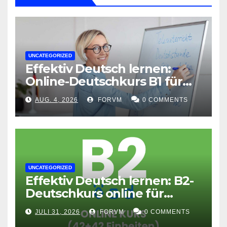
UNCATEGORIZED
Effektiv Deutsch lernen:
Online-Deutschkurs B1 für
flexible Lernerfolge
AUG. 4, 2026
FORVM
0 COMMENTS
UNCATEGORIZED
Effektiv Deutsch lernen: B2-
Deutschkurs online für
Fortgeschrittene
JULI 31, 2026
FORVM
0 COMMENTS