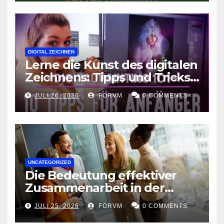
DIGITAL ZEICHNEN
Lerne die Kunst des digitalen
Zeichnens: Tipps und Tricks
für kreative Ausdruckskunst
JULI 26, 2026
FORVM
0 COMMENTS
UNCATEGORIZED
Die Bedeutung effektiver
Zusammenarbeit in der
Arbeitswelt
JULI 25, 2026
FORVM
0 COMMENTS