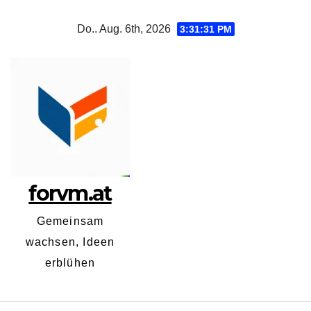
Zum
Do.. Aug. 6th, 2026
3:31:32 PM
Inhalt
springen
forvm.at
Gemeinsam
wachsen, Ideen
erblühen