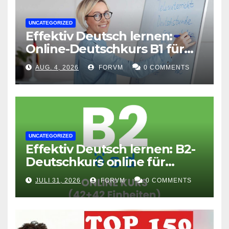
UNCATEGORIZED
Effektiv Deutsch lernen:
Online-Deutschkurs B1 für
flexible Lernerfolge
AUG. 4, 2026
FORVM
0 COMMENTS
UNCATEGORIZED
Effektiv Deutsch lernen: B2-
Deutschkurs online für
Fortgeschrittene
JULI 31, 2026
FORVM
0 COMMENTS