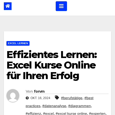
EXCEL LERNEN
Effizientes Lernen:
Excel Kurse Online
für Ihren Erfolg
Von
forvm
,
#berufstätige
#best
OKT. 16, 2024
,
,
,
practices
#datenanalyse
#diagrammen
,
,
,
,
#effizienz
#excel
#excel kurse online
#experten