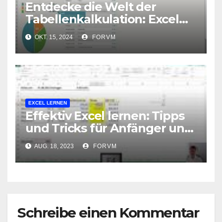
Entdecke die Welt der
Tabellenkalkulation: Excel
Kurs Online für effizientes
OKT. 15, 2024
FORVM
Arbeiten
EXCEL LERNEN
Effektiv Excel lernen: Tipps
und Tricks für Anfänger und
Fortgeschrittene
AUG. 18, 2023
FORVM
Schreibe einen Kommentar