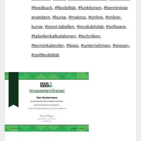
,
,
,
#feedback
#flexibilität
#funktionen
#kenntnisse
,
,
,
,
erweitern
#kurse
#makros
#online
#online-
,
,
,
,
kurse
#pivot-tabellen
#produktivität
#software
,
,
#tabellenkalkulationen
#techniken
,
,
,
,
#terminkalender
#tipps
#unternehmen
#wissen
#zeitflexibilität