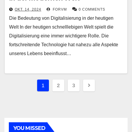
OKT. 14, 2024
FORVM
0 COMMENTS
Die Bedeutung von Digitalisierung in der heutigen
Welt In der heutigen schnelllebigen Welt spielt die
Digitalisierung eine immer wichtigere Rolle. Die
fortschreitende Technologie hat nahezu alle Aspekte
unseres Lebens beeinflusst…
Seitennummerierung
1
2
3
der
Beiträge
YOU MISSED