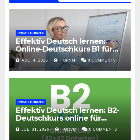
UNCATEGORIZED
Effektiv Deutsch lernen:
Online-Deutschkurs B1 für
flexible Lernerfolge
AUG. 4, 2026
FORVM
0 COMMENTS
UNCATEGORIZED
Effektiv Deutsch lernen: B2-
Deutschkurs online für
Fortgeschrittene
JULI 31, 2026
FORVM
0 COMMENTS