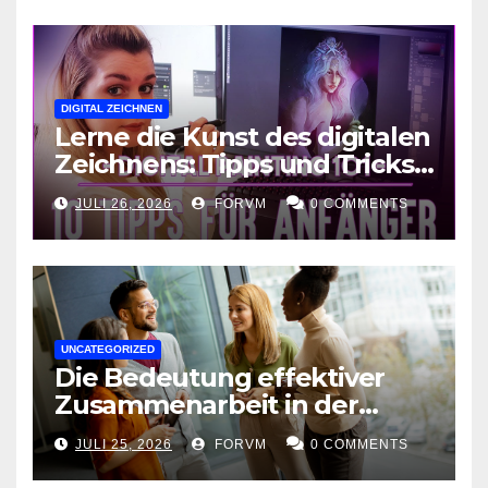
DIGITAL ZEICHNEN
Lerne die Kunst des digitalen
Zeichnens: Tipps und Tricks
für kreative Ausdruckskunst
JULI 26, 2026
FORVM
0 COMMENTS
UNCATEGORIZED
Die Bedeutung effektiver
Zusammenarbeit in der
Arbeitswelt
JULI 25, 2026
FORVM
0 COMMENTS