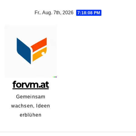
Zum
Fr.. Aug. 7th, 2026
7:18:09 PM
Inhalt
springen
forvm.at
Gemeinsam
wachsen, Ideen
erblühen