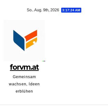
Zum
So.. Aug. 9th, 2026
3:17:25 AM
Inhalt
springen
forvm.at
Gemeinsam
wachsen, Ideen
erblühen