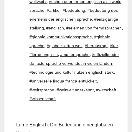
weltweit sprechen oder lernen englisch als zweite
,
,
,
sprache
#artikel
#bedeutung
#bedeutung des
,
erlernens der englischen sprache
#einzigartige
,
,
,
stellung
#englisch
#erlernen von fremdsprachen
,
#globale kommunikationssprache
#globale
,
,
,
,
sprache
#globalisierten welt
#herausragt
#kar
,
,
#lerne englisch
#muttersprache
#offizielle oder
,
de facto-sprache verwendet in vielen ländern
,
#technologie und kultur nutzen englisch stark
,
#universelle lingua franca entwickelt
,
,
,
#weltsprache
#weltweit anerkannt
#wirtschaft
#wissenschaft
Lerne Englisch: Die Bedeutung einer globalen