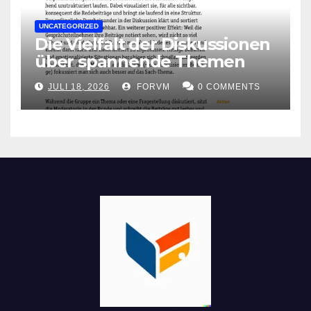
UNCATEGORIZED
Die Vielfalt der Diskussionen
über spannende Themen
JULI 18, 2026
FORVM
0 COMMENTS