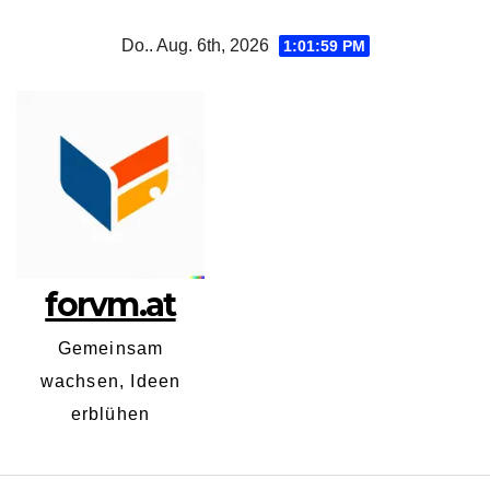
Zum
Do.. Aug. 6th, 2026
1:02:00 PM
Inhalt
springen
forvm.at
Gemeinsam
wachsen, Ideen
erblühen