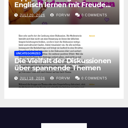
Englisch lernen mit Freude
und Leichtigkeit
JULI 20, 2026
FORVM
0 COMMENTS
UNCATEGORIZED
Die Vielfalt der Diskussionen
über spannende Themen
JULI 18, 2026
FORVM
0 COMMENTS