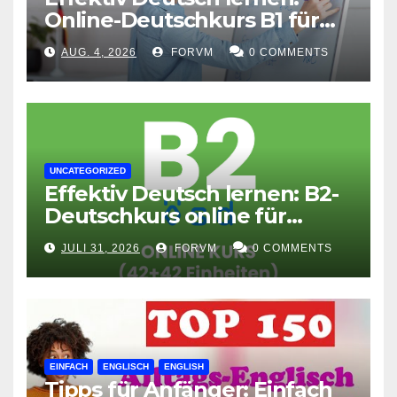
Online-Deutschkurs B1 für
flexible Lernerfolge
AUG. 4, 2026
FORVM
0 COMMENTS
UNCATEGORIZED
Effektiv Deutsch lernen: B2-
Deutschkurs online für
Fortgeschrittene
JULI 31, 2026
FORVM
0 COMMENTS
EINFACH
ENGLISCH
ENGLISH
Tipps für Anfänger: Einfach