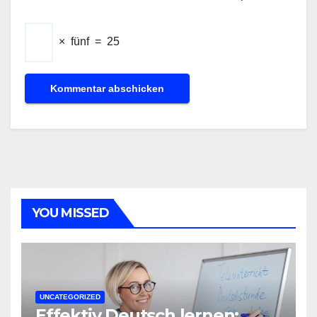
×
fünf
=
25
YOU MISSED
UNCATEGORIZED
Effektiv Deutsch lernen: