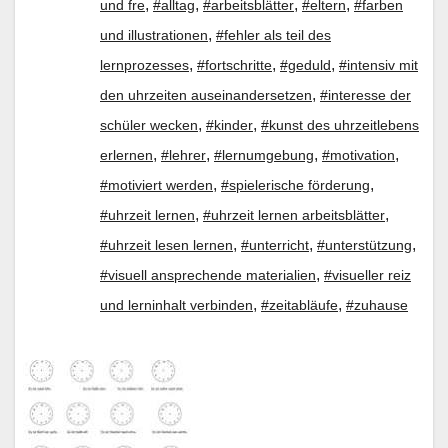
,
,
,
,
und fre
#alltag
#arbeitsblätter
#eltern
#farben
,
und illustrationen
#fehler als teil des
,
,
,
lernprozesses
#fortschritte
#geduld
#intensiv mit
,
den uhrzeiten auseinandersetzen
#interesse der
,
,
schüler wecken
#kinder
#kunst des uhrzeitlebens
,
,
,
,
erlernen
#lehrer
#lernumgebung
#motivation
,
,
#motiviert werden
#spielerische förderung
,
,
#uhrzeit lernen
#uhrzeit lernen arbeitsblätter
,
,
,
#uhrzeit lesen lernen
#unterricht
#unterstützung
,
#visuell ansprechende materialien
#visueller reiz
,
,
und lerninhalt verbinden
#zeitabläufe
#zuhause