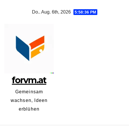
Zum
Do.. Aug. 6th, 2026
5:58:36 PM
Inhalt
springen
forvm.at
Gemeinsam
wachsen, Ideen
erblühen