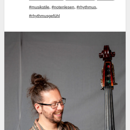
,
,
,
#musikstile
#notenlesen
#rhythmus
#rhythmusgefühl