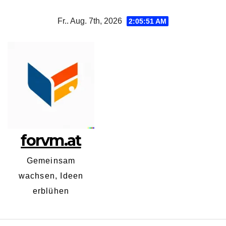
Zum
Fr.. Aug. 7th, 2026
2:05:52 AM
Inhalt
springen
forvm.at
Gemeinsam
wachsen, Ideen
erblühen