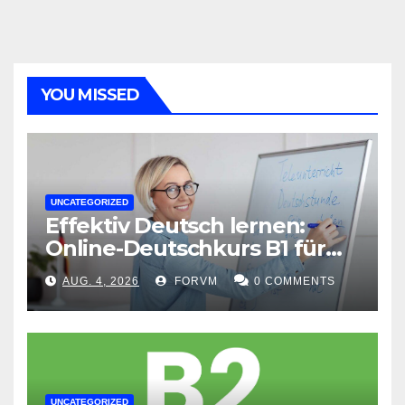
YOU MISSED
UNCATEGORIZED
Effektiv Deutsch lernen:
Online-Deutschkurs B1 für
flexible Lernerfolge
AUG. 4, 2026
FORVM
0 COMMENTS
UNCATEGORIZED