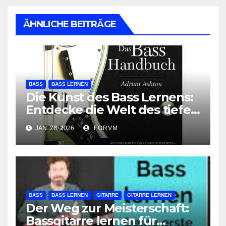
ÄHNLICHE BEITRÄGE
BASS
BASS LERNEN
Die Kunst des Bass Lernens:
Entdecke die Welt des tiefen
Tons!
JAN. 28, 2026
FORVM
BASS
BASS LERNEN
GITARRE
GITARRE LERNEN
Der Weg zur Meisterschaft:
Bassgitarre lernen für