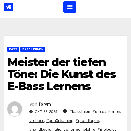
BASS
BASS LERNEN
Meister der tiefen
Töne: Die Kunst des
E-Bass Lernens
Von
forvm
,
,
#basslinien
#e bass lernen
OKT. 22, 2025
,
,
,
#e-bass
#gehörtraining
#grundlagen
,
,
,
#handkoordination
#harmonielehre
#melodie