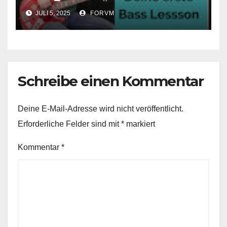
Anfänger in Österreich
JULI 5, 2025
FORVM
Schreibe einen Kommentar
Deine E-Mail-Adresse wird nicht veröffentlicht.
Erforderliche Felder sind mit
*
markiert
Kommentar
*