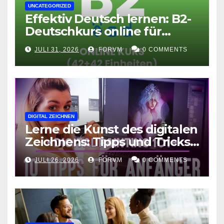
UNCATEGORIZED
Effektiv Deutsch lernen: B2-
Deutschkurs online für
Fortgeschrittene
JULI 31, 2026
FORVM
0 COMMENTS
DIGITAL ZEICHNEN
Lerne die Kunst des digitalen
Zeichnens: Tipps und Tricks
für kreative Ausdruckskunst
JULI 26, 2026
FORVM
0 COMMENTS