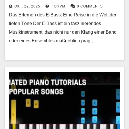
OKT. 22, 2025
FORVM
0 COMMENTS
Das Erlernen des E-Bass: Eine Reise in die Welt der
tiefen Töne Der E-Bass ist ein faszinierendes
Musikinstrument, das nicht nur den Klang einer Band
oder eines Ensembles maßgeblich prägt,…