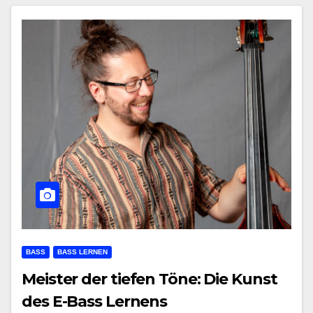
BASS
BASS LERNEN
Meister der tiefen Töne: Die Kunst
des E-Bass Lernens