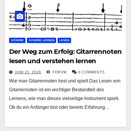
GITARRE
GITARRE LERNEN
LESEN
Der Weg zum Erfolg: Gitarrennoten
lesen und verstehen lernen
JUNI 21, 2026
FORVM
0 COMMENTS
Wie man Gitarrennoten liest und spielt Das Lesen von
Gitarrennoten ist ein wichtiger Bestandteil des
Lernens, wie man dieses vielseitige Instrument spielt.
Ob du ein Anfänger bist oder bereits Erfahrung…