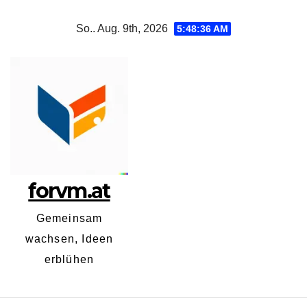
Zum
So.. Aug. 9th, 2026
5:48:37 AM
Inhalt
springen
forvm.at
Gemeinsam
wachsen, Ideen
erblühen