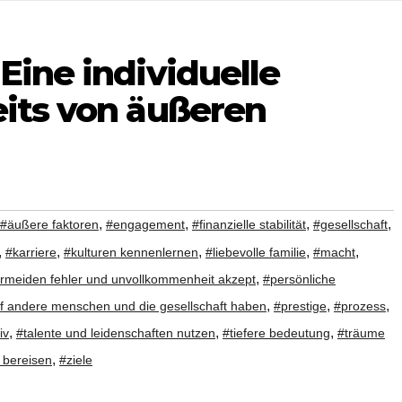
 Eine individuelle
eits von äußeren
,
,
,
,
#äußere faktoren
#engagement
#finanzielle stabilität
#gesellschaft
,
,
,
,
,
#karriere
#kulturen kennenlernen
#liebevolle familie
#macht
,
ermeiden fehler und unvollkommenheit akzept
#persönliche
,
,
,
auf andere menschen und die gesellschaft haben
#prestige
#prozess
,
,
,
iv
#talente und leidenschaften nutzen
#tiefere bedeutung
#träume
,
 bereisen
#ziele