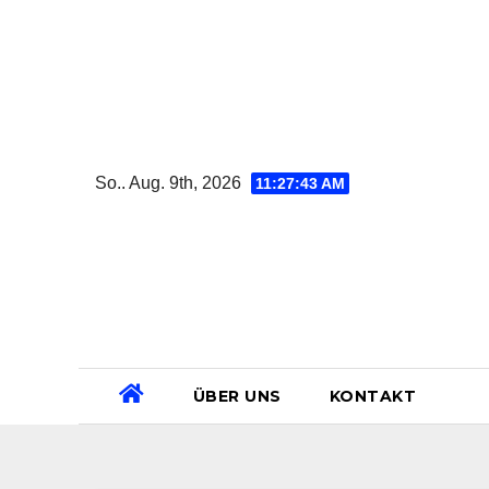
Zum
Inhalt
springen
So.. Aug. 9th, 2026
11:27:43 AM
ÜBER UNS
KONTAKT