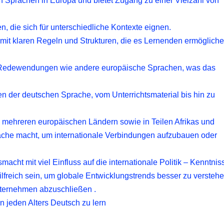
en Sprachen in Europa und bietet Zugang zu einer Vielzahl von
n, die sich für unterschiedliche Kontexte eignen.
 mit klaren Regeln und Strukturen, die es Lernenden ermögliche
d Redewendungen wie andere europäische Sprachen, was das
en der deutschen Sprache, vom Unterrichtsmaterial bis hin zu
in mehreren europäischen Ländern sowie in Teilen Afrikas und
rache macht, um internationale Verbindungen aufzubauen oder
smacht mit viel Einfluss auf die internationale Politik – Kenntnis
freich sein, um globale Entwicklungstrends besser zu versteh
nternehmen abzuschließen .
n jeden Alters Deutsch zu lern