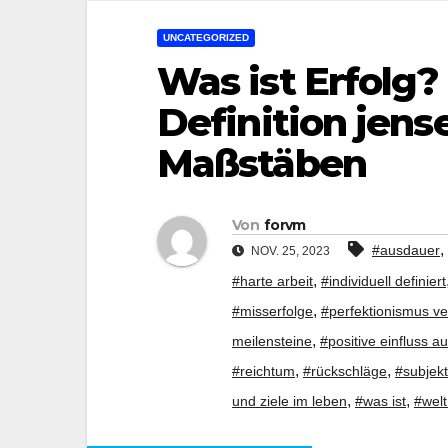
UNCATEGORIZED
Was ist Erfolg?
Definition jens
Maßstäben
Von
forvm
,
#ausdauer
NOV. 25, 2023
,
#harte arbeit
#individuell definiert
,
#misserfolge
#perfektionismus v
,
meilensteine
#positive einfluss 
,
,
#reichtum
#rückschläge
#subjekt
,
,
und ziele im leben
#was ist
#welt