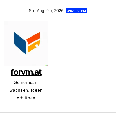
Zum
So.. Aug. 9th, 2026
3:03:03 PM
Inhalt
springen
forvm.at
Gemeinsam
wachsen, Ideen
erblühen