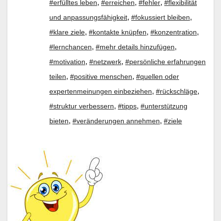
,
,
,
#erfülltes leben
#erreichen
#fehler
#flexibilität
,
,
und anpassungsfähigkeit
#fokussiert bleiben
,
,
,
#klare ziele
#kontakte knüpfen
#konzentration
,
,
#lernchancen
#mehr details hinzufügen
,
,
#motivation
#netzwerk
#persönliche erfahrungen
,
,
teilen
#positive menschen
#quellen oder
,
,
expertenmeinungen einbeziehen
#rückschläge
,
,
#struktur verbessern
#tipps
#unterstützung
,
,
bieten
#veränderungen annehmen
#ziele