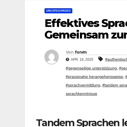
UNCATEGORIZED
Effektives Spr
Gemeinsam zum
Von
forvm
#authentisc
APR. 16, 2025
,
#gegenseitige unterstützung
#gem
,
#praxisnahe herangehensweise
,
#sprachvermittlung
#tandem spra
sprachkenntnisse
Tandem Sprachen le