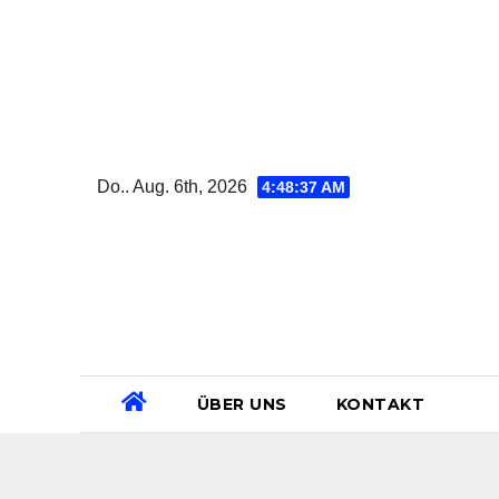
Zum
Inhalt
springen
Do.. Aug. 6th, 2026
4:48:38 AM
ÜBER UNS
KONTAKT