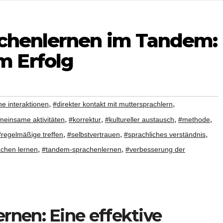
achenlernen im Tandem:
 Erfolg
,
,
he interaktionen
#direkter kontakt mit muttersprachlern
,
,
,
,
einsame aktivitäten
#korrektur
#kultureller austausch
#methode
,
,
,
#regelmäßige treffen
#selbstvertrauen
#sprachliches verständnis
,
,
chen lernen
#tandem-sprachenlernen
#verbesserung der
rnen: Eine effektive