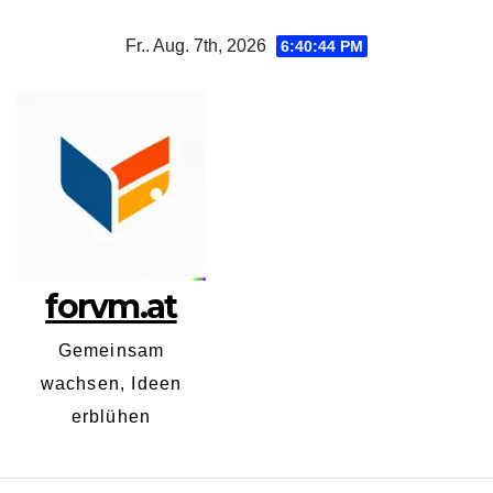
Zum
Fr.. Aug. 7th, 2026
6:40:45 PM
Inhalt
springen
forvm.at
Gemeinsam
wachsen, Ideen
erblühen