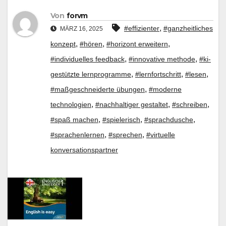
Von
forvm
,
#effizienter
#ganzheitliches
MÄRZ 16, 2025
,
,
,
konzept
#hören
#horizont erweitern
,
,
#individuelles feedback
#innovative methode
#ki-
,
,
,
gestützte lernprogramme
#lernfortschritt
#lesen
,
#maßgeschneiderte übungen
#moderne
,
,
,
technologien
#nachhaltiger gestaltet
#schreiben
,
,
,
#spaß machen
#spielerisch
#sprachdusche
,
,
#sprachenlernen
#sprechen
#virtuelle
konversationspartner