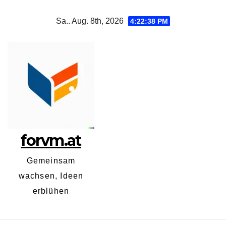
Zum
Sa.. Aug. 8th, 2026
4:22:39 PM
Inhalt
springen
forvm.at
Gemeinsam
wachsen, Ideen
erblühen