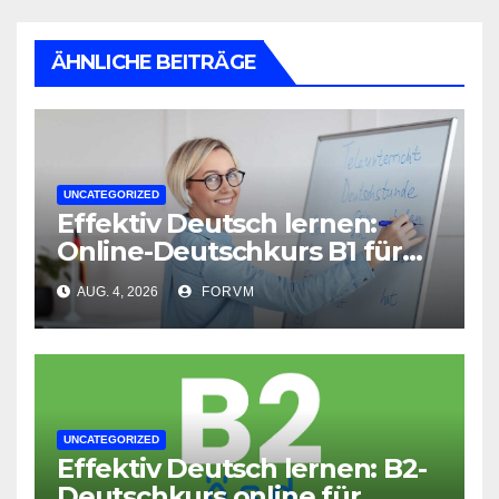
ÄHNLICHE BEITRÄGE
UNCATEGORIZED
Effektiv Deutsch lernen:
Online-Deutschkurs B1 für
flexible Lernerfolge
AUG. 4, 2026
FORVM
UNCATEGORIZED
Effektiv Deutsch lernen: B2-
Deutschkurs online für