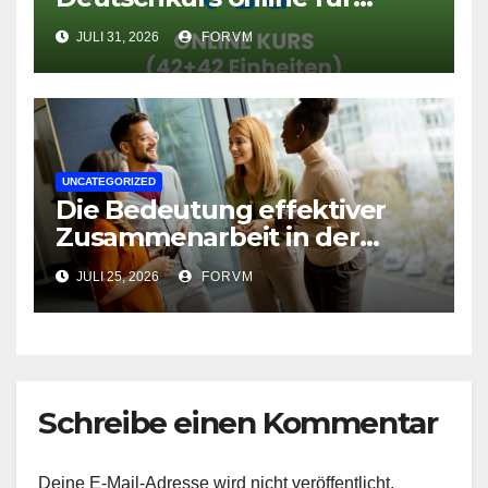
Fortgeschrittene
JULI 31, 2026
FORVM
UNCATEGORIZED
Die Bedeutung effektiver
Zusammenarbeit in der
Arbeitswelt
JULI 25, 2026
FORVM
Schreibe einen Kommentar
Deine E-Mail-Adresse wird nicht veröffentlicht.