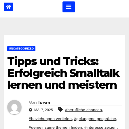
UNCATEGORIZED
Tipps und Tricks:
Erfolgreich Smalltalk
lernen und meistern
Von
forvm
,
#berufliche chancen
MAI 7, 2025
,
,
#beziehungen vertiefen
#gelungene gespräche
,
,
#gemeinsame themen finden
#interesse zeigen