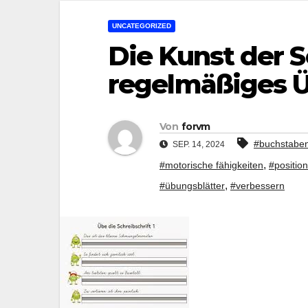
UNCATEGORIZED
Die Kunst der 
regelmäßiges Ü
Von
forvm
#buchstabe
SEP. 14, 2024
,
#motorische fähigkeiten
#position
,
#übungsblätter
#verbessern