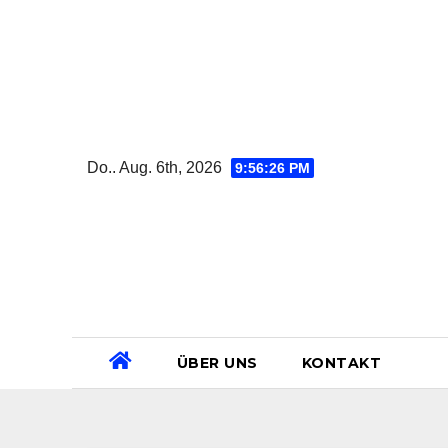
Zum
Inhalt
springen
Do.. Aug. 6th, 2026
9:56:27 PM
ÜBER UNS
KONTAKT