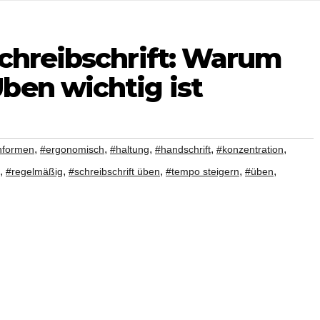
Schreibschrift: Warum
ben wichtig ist
,
,
,
,
,
nformen
#ergonomisch
#haltung
#handschrift
#konzentration
,
,
,
,
,
#regelmäßig
#schreibschrift üben
#tempo steigern
#üben