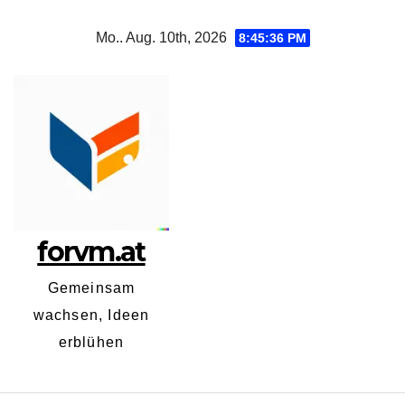
Zum
Mo.. Aug. 10th, 2026
8:45:36 PM
Inhalt
springen
forvm.at
Gemeinsam
wachsen, Ideen
erblühen