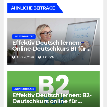
ÄHNLICHE BEITRÄGE
UNCATEGORIZED
Effektiv Deutsch lernen:
Online-Deutschkurs B1 für
flexible Lernerfolge
AUG. 4, 2026
FORVM
UNCATEGORIZED
Effektiv Deutsch lernen: B2-
Deutschkurs online für