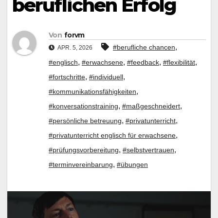
beruflichen Erfolg
Von
forvm
,
#berufliche chancen
APR. 5, 2026
,
,
,
,
#englisch
#erwachsene
#feedback
#flexibilität
,
,
#fortschritte
#individuell
,
#kommunikationsfähigkeiten
,
,
#konversationstraining
#maßgeschneidert
,
,
#persönliche betreuung
#privatunterricht
,
#privatunterricht englisch für erwachsene
,
,
#prüfungsvorbereitung
#selbstvertrauen
,
#terminvereinbarung
#übungen