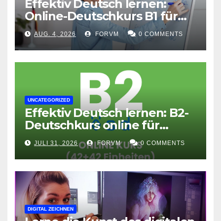
Effektiv Deutsch lernen:
Online-Deutschkurs B1 für
flexible Lernerfolge
AUG. 4, 2026
FORVM
0 COMMENTS
UNCATEGORIZED
Effektiv Deutsch lernen: B2-
Deutschkurs online für
Fortgeschrittene
JULI 31, 2026
FORVM
0 COMMENTS
DIGITAL ZEICHNEN