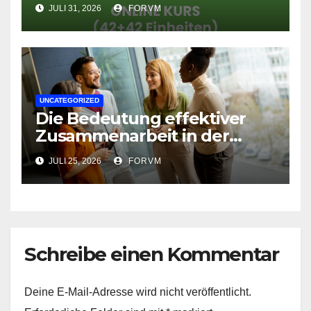
Fortgeschrittene
JULI 31, 2026
FORVM
UNCATEGORIZED
Die Bedeutung effektiver
Zusammenarbeit in der
Arbeitswelt
JULI 25, 2026
FORVM
Schreibe einen Kommentar
Deine E-Mail-Adresse wird nicht veröffentlicht.