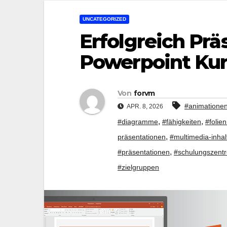
UNCATEGORIZED
Erfolgreich Prä
Powerpoint Kurs
Von
forvm
#animatione
APR. 8, 2026
,
,
#diagramme
#fähigkeiten
#folie
,
präsentationen
#multimedia-inhal
,
#präsentationen
#schulungszent
#zielgruppen