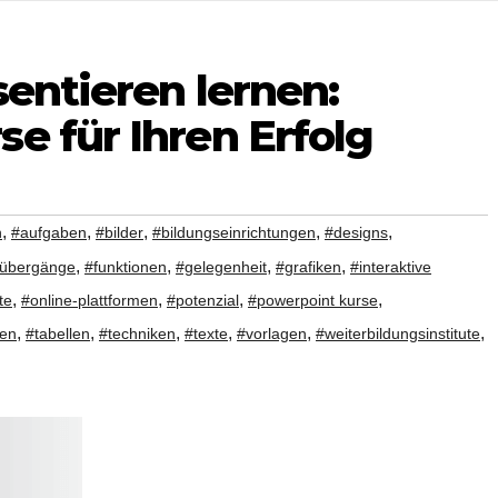
sentieren lernen:
e für Ihren Erfolg
,
,
,
,
,
n
#aufgaben
#bilder
#bildungseinrichtungen
#designs
,
,
,
,
nübergänge
#funktionen
#gelegenheit
#grafiken
#interaktive
,
,
,
,
te
#online-plattformen
#potenzial
#powerpoint kurse
,
,
,
,
,
,
ren
#tabellen
#techniken
#texte
#vorlagen
#weiterbildungsinstitute