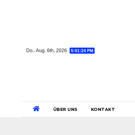
Zum
Inhalt
springen
Do.. Aug. 6th, 2026
5:01:25 PM
ÜBER UNS
KONTAKT