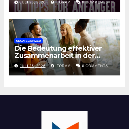
JULI 26, 2026
FORVM
0 COMMENTS
UNCATEGORIZED
Die Bedeutung effektiver
Zusammenarbeit in der
Arbeitswelt
JULI 25, 2026
FORVM
0 COMMENTS