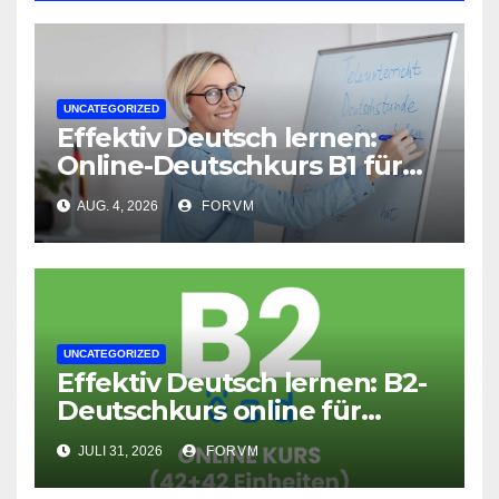
UNCATEGORIZED
Effektiv Deutsch lernen:
Online-Deutschkurs B1 für
flexible Lernerfolge
AUG. 4, 2026
FORVM
UNCATEGORIZED
Effektiv Deutsch lernen: B2-
Deutschkurs online für
Fortgeschrittene
JULI 31, 2026
FORVM