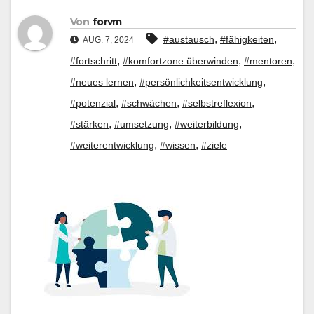
Von
forvm
,
,
#austausch
#fähigkeiten
AUG. 7, 2024
,
,
,
#fortschritt
#komfortzone überwinden
#mentoren
,
,
#neues lernen
#persönlichkeitsentwicklung
,
,
,
#potenzial
#schwächen
#selbstreflexion
,
,
,
#stärken
#umsetzung
#weiterbildung
,
,
#weiterentwicklung
#wissen
#ziele