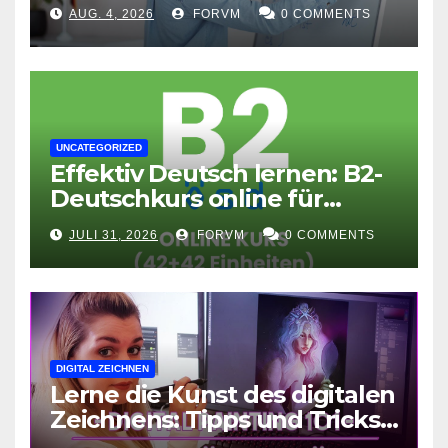
flexible Lernerfolge
AUG. 4, 2026
FORVM
0 COMMENTS
UNCATEGORIZED
Effektiv Deutsch lernen: B2-
Deutschkurs online für
Fortgeschrittene
JULI 31, 2026
FORVM
0 COMMENTS
DIGITAL ZEICHNEN
Lerne die Kunst des digitalen
Zeichnens: Tipps und Tricks
für kreative Ausdruckskunst