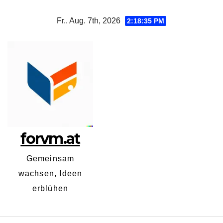
Zum
Fr.. Aug. 7th, 2026
2:18:35 PM
Inhalt
springen
forvm.at
Gemeinsam
wachsen, Ideen
erblühen