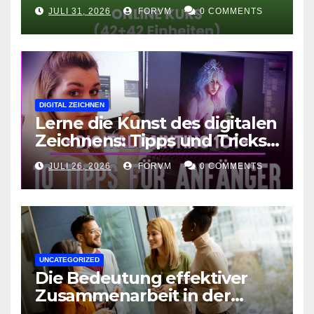
Fortgeschrittene
JULI 31, 2026
FORVM
0 COMMENTS
DIGITAL ZEICHNEN
Lerne die Kunst des digitalen
Zeichnens: Tipps und Tricks
für kreative Ausdruckskunst
JULI 26, 2026
FORVM
0 COMMENTS
UNCATEGORIZED
Die Bedeutung effektiver
Zusammenarbeit in der
Arbeitswelt