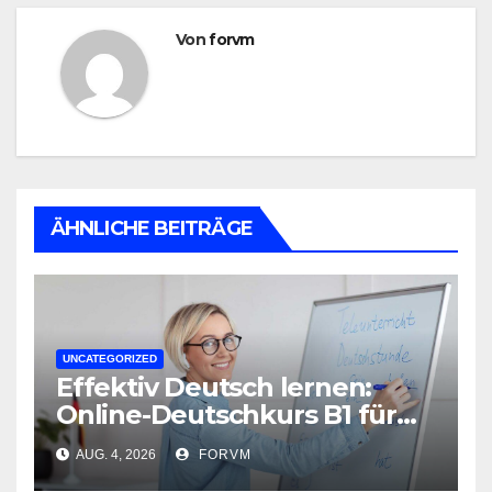
Von
forvm
ÄHNLICHE BEITRÄGE
UNCATEGORIZED
Effektiv Deutsch lernen:
Online-Deutschkurs B1 für
flexible Lernerfolge
AUG. 4, 2026
FORVM