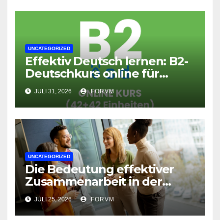
UNCATEGORIZED
Effektiv Deutsch lernen: B2-
Deutschkurs online für
Fortgeschrittene
JULI 31, 2026
FORVM
UNCATEGORIZED
Die Bedeutung effektiver
Zusammenarbeit in der
Arbeitswelt
JULI 25, 2026
FORVM