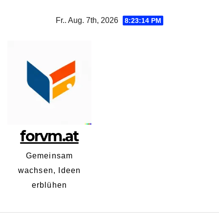
Zum
Fr.. Aug. 7th, 2026
8:23:15 PM
Inhalt
springen
forvm.at
Gemeinsam
wachsen, Ideen
erblühen