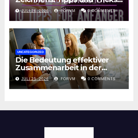
für kreative Ausdruckskunst
JULI 26, 2026
FORVM
0 COMMENTS
UNCATEGORIZED
Die Bedeutung effektiver
Zusammenarbeit in der
Arbeitswelt
JULI 25, 2026
FORVM
0 COMMENTS