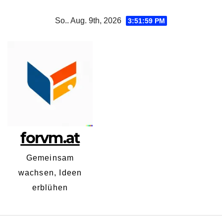
Zum
So.. Aug. 9th, 2026
3:51:59 PM
Inhalt
springen
forvm.at
Gemeinsam
wachsen, Ideen
erblühen