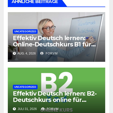
ÄHNLICHE BEITRÄGE
UNCATEGORIZED
Effektiv Deutsch lernen:
Online-Deutschkurs B1 für
flexible Lernerfolge
AUG. 4, 2026
FORVM
UNCATEGORIZED
Effektiv Deutsch lernen: B2-
Deutschkurs online für
Fortgeschrittene
JULI 31, 2026
FORVM