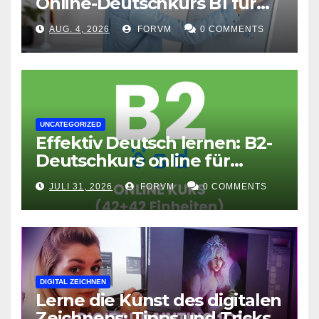
Online-Deutschkurs B1 für
flexible Lernerfolge
AUG. 4, 2026
FORVM
0 COMMENTS
UNCATEGORIZED
Effektiv Deutsch lernen: B2-
Deutschkurs online für
Fortgeschrittene
JULI 31, 2026
FORVM
0 COMMENTS
DIGITAL ZEICHNEN
Lerne die Kunst des digitalen
Zeichnens: Tipps und Tricks