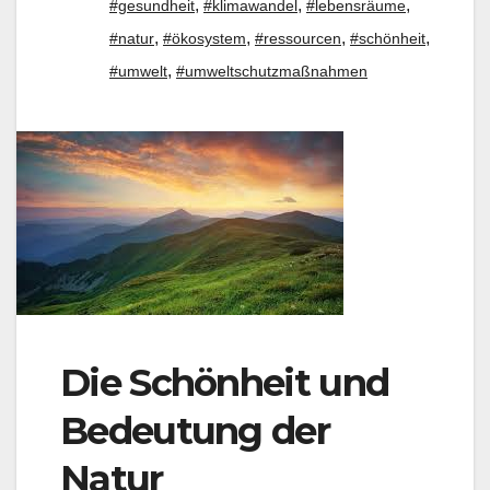
,
,
,
#gesundheit
#klimawandel
#lebensräume
,
,
,
,
#natur
#ökosystem
#ressourcen
#schönheit
,
#umwelt
#umweltschutzmaßnahmen
Die Schönheit und
Bedeutung der
Natur