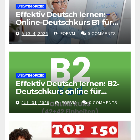
UNCATEGORIZED
Effektiv Deutsch lernen:
Online-Deutschkurs B1 für
flexible Lernerfolge
AUG. 4, 2026
FORVM
0 COMMENTS
UNCATEGORIZED
Effektiv Deutsch lernen: B2-
Deutschkurs online für
Fortgeschrittene
JULI 31, 2026
FORVM
0 COMMENTS