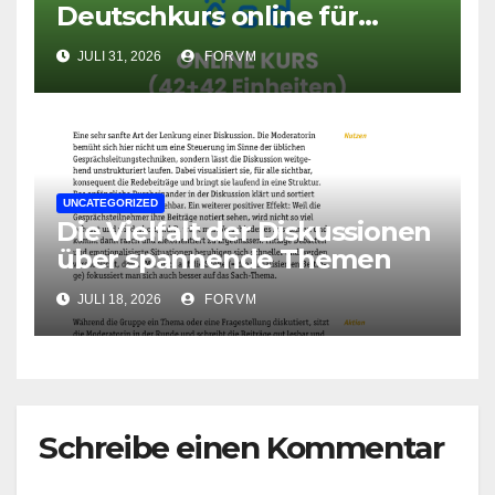
Deutschkurs online für
Fortgeschrittene
JULI 31, 2026
FORVM
UNCATEGORIZED
Die Vielfalt der Diskussionen
über spannende Themen
JULI 18, 2026
FORVM
Schreibe einen Kommentar