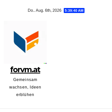
Zum
Do.. Aug. 6th, 2026
5:39:41 AM
Inhalt
springen
forvm.at
Gemeinsam
wachsen, Ideen
erblühen