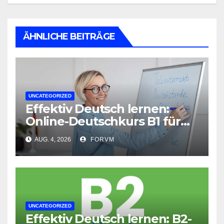
ÄHNLICHE BEITRÄGE
UNCATEGORIZED
Effektiv Deutsch lernen:
Online-Deutschkurs B1 für
flexible Lernerfolge
AUG. 4, 2026
FORVM
UNCATEGORIZED
Effektiv Deutsch lernen: B2-