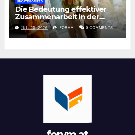
UNCATEGORIZED
Die Bedeutung effektiver
Zusammenarbeit in der
Arbeitswelt
JULI 25, 2026
FORVM
0 COMMENTS
forvm.at