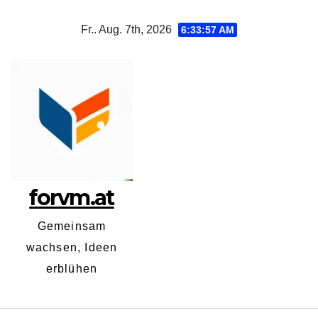
Zum
Fr.. Aug. 7th, 2026
6:33:58 AM
Inhalt
springen
forvm.at
Gemeinsam
wachsen, Ideen
erblühen