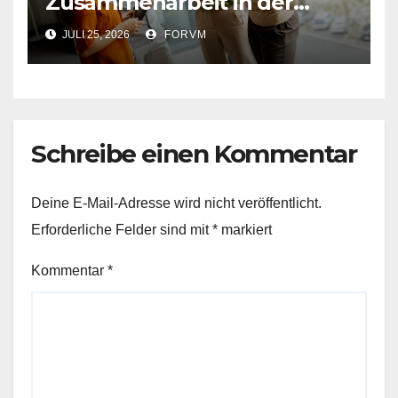
Zusammenarbeit in der
Arbeitswelt
JULI 25, 2026
FORVM
Schreibe einen Kommentar
Deine E-Mail-Adresse wird nicht veröffentlicht.
Erforderliche Felder sind mit
*
markiert
Kommentar
*