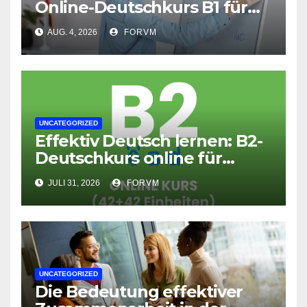
Online-Deutschkurs B1 für
flexible Lernerfolge
AUG. 4, 2026
FORVM
UNCATEGORIZED
Effektiv Deutsch lernen: B2-
Deutschkurs online für
Fortgeschrittene
JULI 31, 2026
FORVM
UNCATEGORIZED
Die Bedeutung effektiver