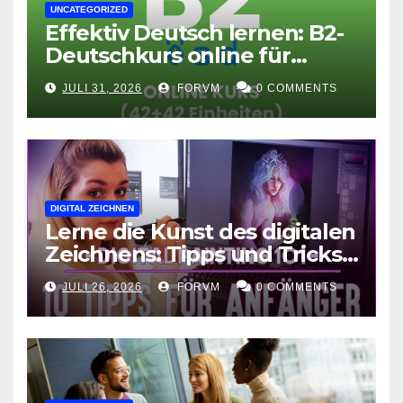
UNCATEGORIZED
Effektiv Deutsch lernen: B2-
Deutschkurs online für
Fortgeschrittene
JULI 31, 2026
FORVM
0 COMMENTS
DIGITAL ZEICHNEN
Lerne die Kunst des digitalen
Zeichnens: Tipps und Tricks
für kreative Ausdruckskunst
JULI 26, 2026
FORVM
0 COMMENTS