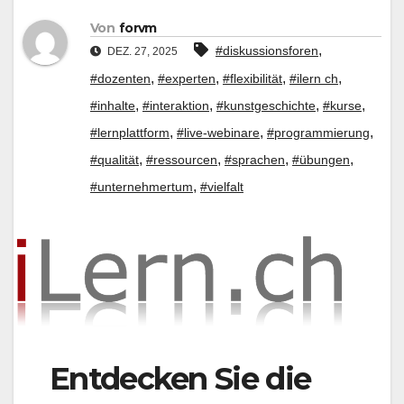
Von
forvm
,
#diskussionsforen
DEZ. 27, 2025
,
,
,
,
#dozenten
#experten
#flexibilität
#ilern ch
,
,
,
,
#inhalte
#interaktion
#kunstgeschichte
#kurse
,
,
,
#lernplattform
#live-webinare
#programmierung
,
,
,
,
#qualität
#ressourcen
#sprachen
#übungen
,
#unternehmertum
#vielfalt
Entdecken Sie die