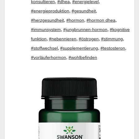
,
,
,
konsultieren
#dhea
#energielevel
,
,
#energieproduktion
#gesundheit
,
,
,
#herzgesundheit
#hormon
#hormon dhea
,
,
#immunsystem
#jungbrunnen-hormon
#kognitive
,
,
,
,
funktion
#nebennieren
#östrogen
#stimmung
,
,
,
#stoffwechsel
#supplementierung
#testosteron
,
#vorläuferhormon
#wohlbefinden