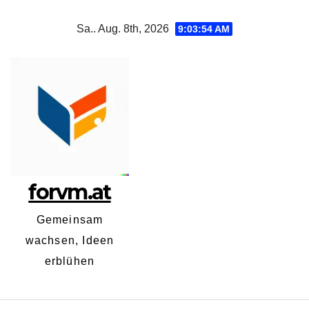
Zum
Sa.. Aug. 8th, 2026
9:03:56 AM
Inhalt
springen
forvm.at
Gemeinsam
wachsen, Ideen
erblühen