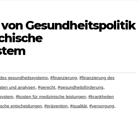
von Gesundheitspolitik
ichische
stem
,
,
 des gesundheitssystems
#finanzierung
#finanzierung des
,
,
,
daten und analysen
#gerecht
#gesundheitsförderung
,
,
system
#kosten für medizinische leistungen
#krankheiten
,
,
,
,
tische entscheidungen
#prävention
#qualität
#versorgung