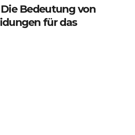
: Die Bedeutung von
eidungen für das
m
ende Rolle bei der Gestaltung und Organisation des
he Entscheidungen auf diesem Gebiet haben direkte Auswirkung
anzierung von medizinischen Leistungen und die Qualität der
k ist die Sicherstellung eines gerechten und zugänglichen
Bürger. Dies erfordert eine sorgfältige Planung und Steuerung
medizinische Versorgung unabhängig von Einkommen oder
politik ist die Förderung von Prävention und