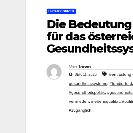
UNCATEGORIZED
Die Bedeutung 
für das österre
Gesundheitssy
Von
forvm
#entlastung
SEP. 11, 2025
,
gesundheitssystems
#fundierte 
,
#gesundheitspolitik
#gesundheits
,
,
vermieden
#lebensqualität
#poli
#zugänglich