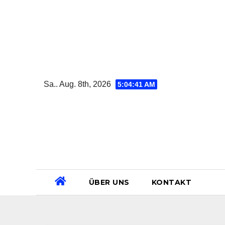
Zum
Inhalt
springen
Sa.. Aug. 8th, 2026
5:04:42 AM
ÜBER UNS
KONTAKT