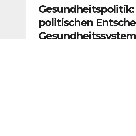
Gesundheitspolitik
politischen Entsch
Gesundheitssyste
Die Gesundheitspolitik spielt eine entscheid
Gesundheitssystems in Österreich. Politisc
auf die Versorgung der Bevölkerung, die Fin
Gesundheitsdienste.
Ein zentrales Thema in der Gesundheitspoliti
Gesundheitssystems für alle Bürgerinnen und 
der Ressourcen, um sicherzustellen, dass 
sozialem Status gewährleistet ist.
Ein weiterer wichtiger Aspekt der Gesundheits