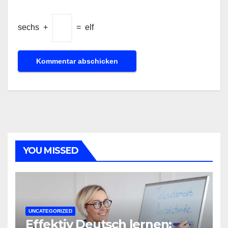
sechs
+
=
elf
YOU MISSED
UNCATEGORIZED
Effektiv Deutsch lernen: