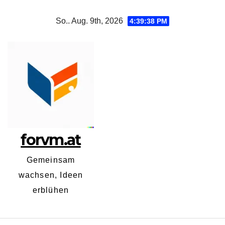
Zum
So.. Aug. 9th, 2026
4:39:39 PM
Inhalt
springen
forvm.at
Gemeinsam
wachsen, Ideen
erblühen