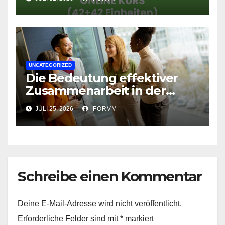
UNCATEGORIZED
Die Bedeutung effektiver
Zusammenarbeit in der
Arbeitswelt
JULI 25, 2026
FORVM
Schreibe einen Kommentar
Deine E-Mail-Adresse wird nicht veröffentlicht.
Erforderliche Felder sind mit
*
markiert