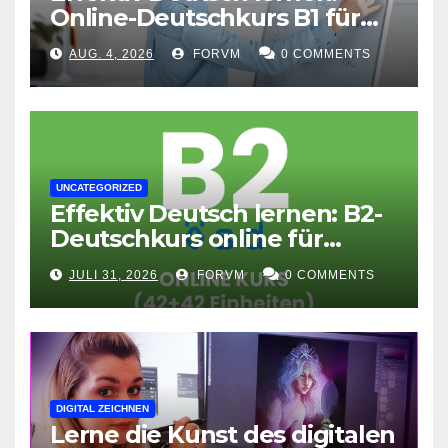
Online-Deutschkurs B1 für
flexible Lernerfolge
AUG. 4, 2026
FORVM
0 COMMENTS
UNCATEGORIZED
Effektiv Deutsch lernen: B2-
Deutschkurs online für
Fortgeschrittene
JULI 31, 2026
FORVM
0 COMMENTS
DIGITAL ZEICHNEN
Lerne die Kunst des digitalen