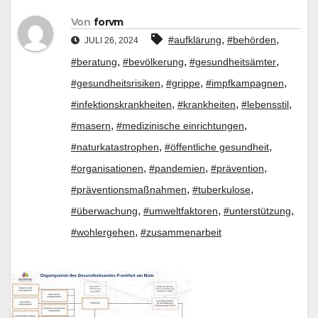
Von
forvm
,
,
#aufklärung
#behörden
JULI 26, 2024
,
,
,
#beratung
#bevölkerung
#gesundheitsämter
,
,
,
#gesundheitsrisiken
#grippe
#impfkampagnen
,
,
,
#infektionskrankheiten
#krankheiten
#lebensstil
,
,
#masern
#medizinische einrichtungen
,
,
#naturkatastrophen
#öffentliche gesundheit
,
,
,
#organisationen
#pandemien
#prävention
,
,
#präventionsmaßnahmen
#tuberkulose
,
,
,
#überwachung
#umweltfaktoren
#unterstützung
,
#wohlergehen
#zusammenarbeit