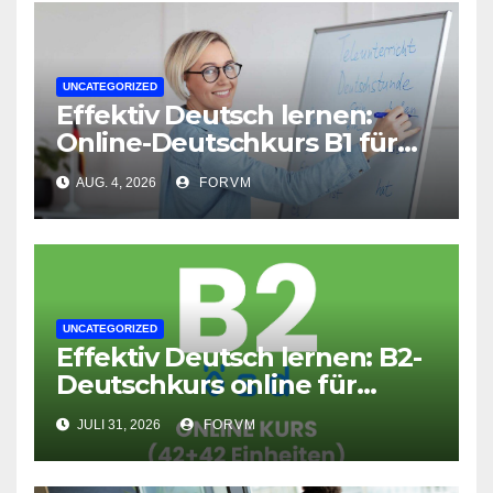
UNCATEGORIZED
Effektiv Deutsch lernen:
Online-Deutschkurs B1 für
flexible Lernerfolge
AUG. 4, 2026
FORVM
UNCATEGORIZED
Effektiv Deutsch lernen: B2-
Deutschkurs online für
Fortgeschrittene
JULI 31, 2026
FORVM