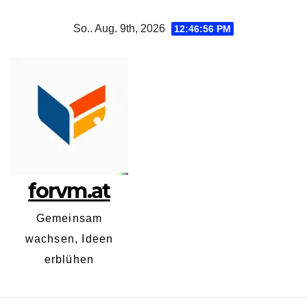
Zum
So.. Aug. 9th, 2026
12:46:57 PM
Inhalt
springen
forvm.at
Gemeinsam
wachsen, Ideen
erblühen