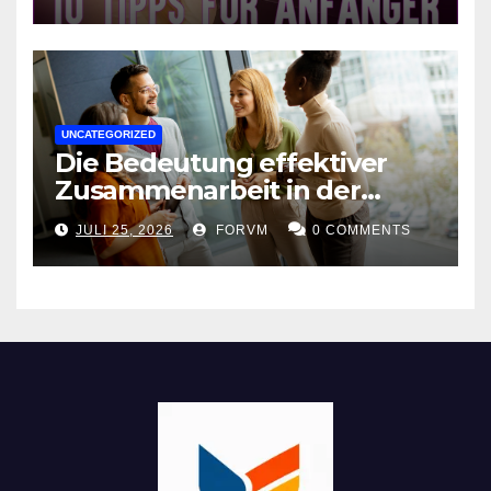
UNCATEGORIZED
Die Bedeutung effektiver
Zusammenarbeit in der
Arbeitswelt
JULI 25, 2026
FORVM
0 COMMENTS