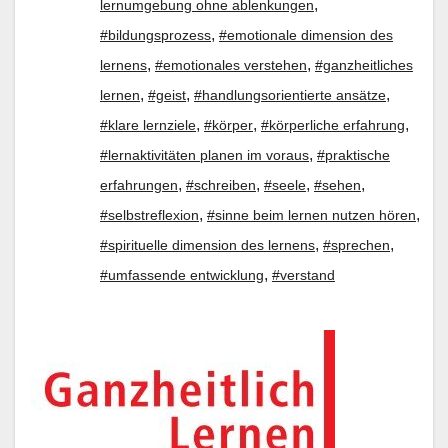
,
lernumgebung ohne ablenkungen
,
#bildungsprozess
#emotionale dimension des
,
,
lernens
#emotionales verstehen
#ganzheitliches
,
,
,
lernen
#geist
#handlungsorientierte ansätze
,
,
,
#klare lernziele
#körper
#körperliche erfahrung
,
#lernaktivitäten planen im voraus
#praktische
,
,
,
,
erfahrungen
#schreiben
#seele
#sehen
,
,
#selbstreflexion
#sinne beim lernen nutzen hören
,
,
#spirituelle dimension des lernens
#sprechen
,
#umfassende entwicklung
#verstand