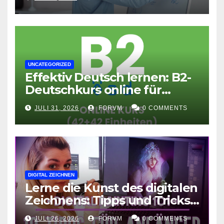
UNCATEGORIZED
Effektiv Deutsch lernen: B2-
Deutschkurs online für
Fortgeschrittene
JULI 31, 2026
FORVM
0 COMMENTS
DIGITAL ZEICHNEN
Lerne die Kunst des digitalen
Zeichnens: Tipps und Tricks
für kreative Ausdruckskunst
JULI 26, 2026
FORVM
0 COMMENTS