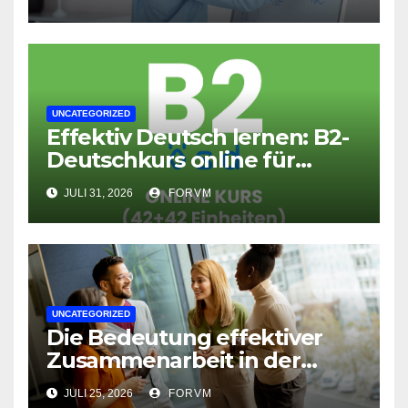
UNCATEGORIZED
Effektiv Deutsch lernen: B2-
Deutschkurs online für
Fortgeschrittene
JULI 31, 2026
FORVM
UNCATEGORIZED
Die Bedeutung effektiver
Zusammenarbeit in der
Arbeitswelt
JULI 25, 2026
FORVM