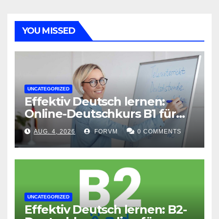
YOU MISSED
UNCATEGORIZED
Effektiv Deutsch lernen:
Online-Deutschkurs B1 für
flexible Lernerfolge
AUG. 4, 2026
FORVM
0 COMMENTS
UNCATEGORIZED
Effektiv Deutsch lernen: B2-