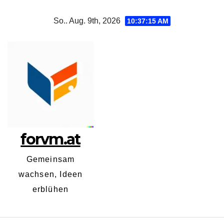
Zum
So.. Aug. 9th, 2026
10:37:16 AM
Inhalt
springen
forvm.at
Gemeinsam
wachsen, Ideen
erblühen