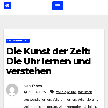
UNCATEGORIZED
Die Kunst der Zeit:
Die Uhr lernen und
verstehen
Von
forvm
,
#analoge uhr
#deutsch
APR. 4, 2025
,
,
,
auswendig lernen
#die uhr lernen
#digitale uhr
,
,
#elektronische geräte
#konzentrationsfähigkeit