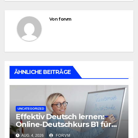
Von
forvm
ÄHNLICHE BEITRÄGE
UNCATEGORIZED
Effektiv Deutsch lernen:
Online-Deutschkurs B1 für
flexible Lernerfolge
AUG. 4, 2026
FORVM