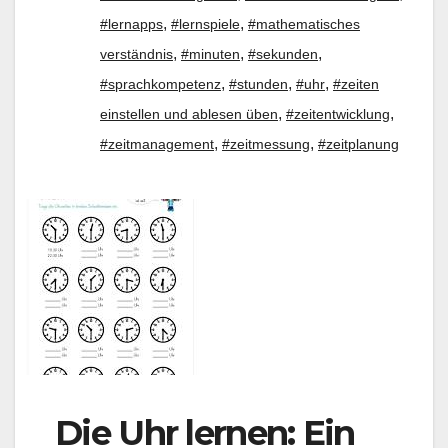
,
,
#lernapps
#lernspiele
#mathematisches
,
,
,
verständnis
#minuten
#sekunden
,
,
,
#sprachkompetenz
#stunden
#uhr
#zeiten
,
,
einstellen und ablesen üben
#zeitentwicklung
,
,
#zeitmanagement
#zeitmessung
#zeitplanung
Die Uhr lernen: Ein