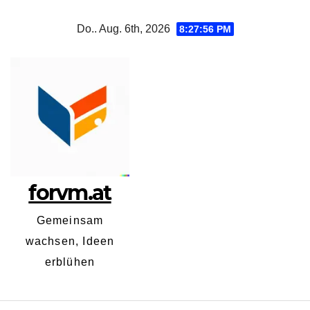
Zum
Do.. Aug. 6th, 2026
8:27:57 PM
Inhalt
springen
forvm.at
Gemeinsam
wachsen, Ideen
erblühen