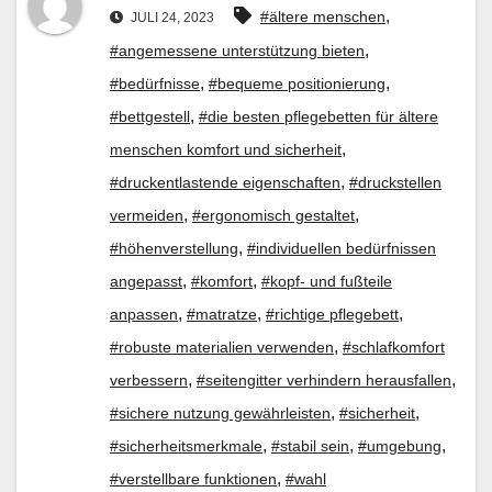
,
#ältere menschen
JULI 24, 2023
,
#angemessene unterstützung bieten
,
,
#bedürfnisse
#bequeme positionierung
,
#bettgestell
#die besten pflegebetten für ältere
,
menschen komfort und sicherheit
,
#druckentlastende eigenschaften
#druckstellen
,
,
vermeiden
#ergonomisch gestaltet
,
#höhenverstellung
#individuellen bedürfnissen
,
,
angepasst
#komfort
#kopf- und fußteile
,
,
,
anpassen
#matratze
#richtige pflegebett
,
#robuste materialien verwenden
#schlafkomfort
,
,
verbessern
#seitengitter verhindern herausfallen
,
,
#sichere nutzung gewährleisten
#sicherheit
,
,
,
#sicherheitsmerkmale
#stabil sein
#umgebung
,
#verstellbare funktionen
#wahl