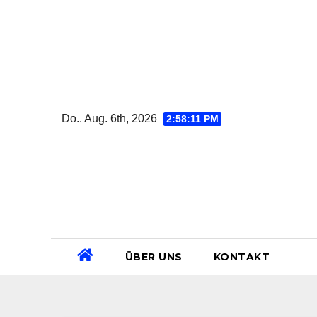
Zum
Inhalt
springen
Do.. Aug. 6th, 2026
2:58:12 PM
ÜBER UNS
KONTAKT