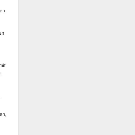
en.
en
mit
e
r
en,