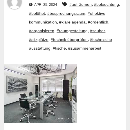
,
,
#aufräumen
#beleuchtung
APR. 25, 2024
,
,
#belüftet
#besprechungsraum
#effektive
,
,
,
kommunikation
#klare agenda
#ordentlich
,
,
,
#organisieren
#raumgestaltung
#sauber
,
,
#sitzplätze
#technik überprüfen
#technische
,
,
ausstattung
#tische
#zusammenarbeit