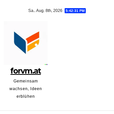
Zum
Sa.. Aug. 8th, 2026
5:42:32 PM
Inhalt
springen
forvm.at
Gemeinsam
wachsen, Ideen
erblühen