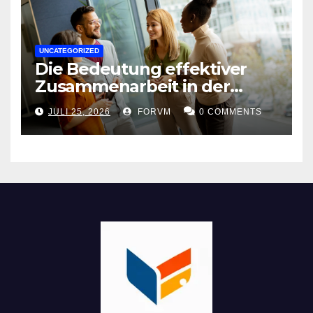
UNCATEGORIZED
Die Bedeutung effektiver
Zusammenarbeit in der
Arbeitswelt
JULI 25, 2026
FORVM
0 COMMENTS