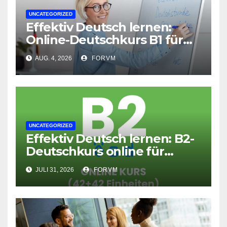
UNCATEGORIZED
Effektiv Deutsch lernen:
Online-Deutschkurs B1 für
flexible Lernerfolge
AUG. 4, 2026
FORVM
UNCATEGORIZED
Effektiv Deutsch lernen: B2-
Deutschkurs online für
Fortgeschrittene
JULI 31, 2026
FORVM