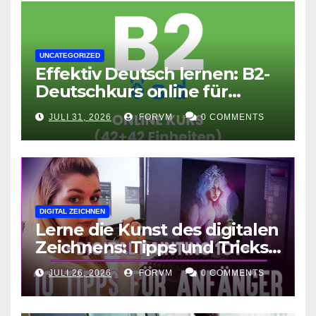
UNCATEGORIZED
Effektiv Deutsch lernen: B2-
Deutschkurs online für
Fortgeschrittene
JULI 31, 2026
FORVM
0 COMMENTS
DIGITAL ZEICHNEN
Lerne die Kunst des digitalen
Zeichnens: Tipps und Tricks
für kreative Ausdruckskunst
JULI 26, 2026
FORVM
0 COMMENTS