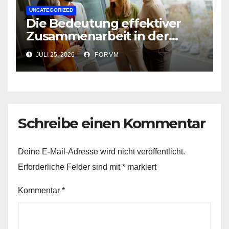
UNCATEGORIZED
Die Bedeutung effektiver
Zusammenarbeit in der
Arbeitswelt
JULI 25, 2026
FORVM
Schreibe einen Kommentar
Deine E-Mail-Adresse wird nicht veröffentlicht.
Erforderliche Felder sind mit
*
markiert
Kommentar
*