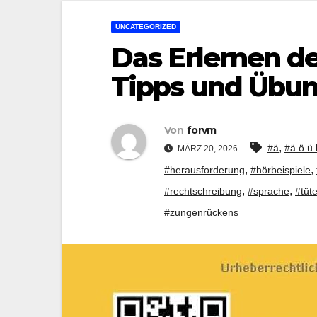
UNCATEGORIZED
Das Erlernen de
Tipps und Übu
Von
forvm
,
#ä
#ä ö ü 
MÄRZ 20, 2026
,
,
#herausforderung
#hörbeispiele
,
,
#rechtschreibung
#sprache
#tüt
#zungenrückens