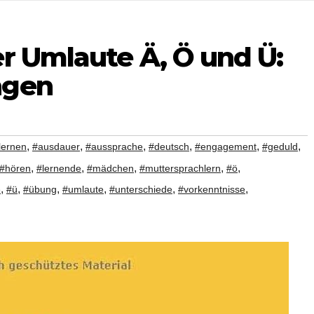
r Umlaute Ä, Ö und Ü:
ngen
,
,
,
,
,
,
lernen
#ausdauer
#aussprache
#deutsch
#engagement
#geduld
,
,
,
,
,
#hören
#lernende
#mädchen
#muttersprachlern
#ö
,
,
,
,
,
,
e
#ü
#übung
#umlaute
#unterschiede
#vorkenntnisse