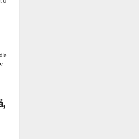
t Ü
die
ie
ä,