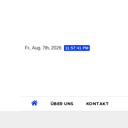
Zum
Inhalt
springen
Fr.. Aug. 7th, 2026
11:57:42 PM
ÜBER UNS
KONTAKT