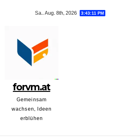
Zum
Sa.. Aug. 8th, 2026
3:43:12 PM
Inhalt
springen
forvm.at
Gemeinsam
wachsen, Ideen
erblühen