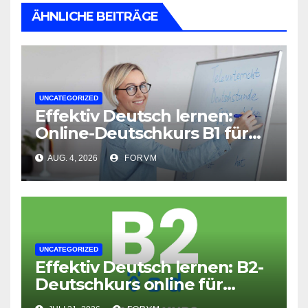
ÄHNLICHE BEITRÄGE
UNCATEGORIZED
Effektiv Deutsch lernen:
Online-Deutschkurs B1 für
flexible Lernerfolge
AUG. 4, 2026
FORVM
UNCATEGORIZED
Effektiv Deutsch lernen: B2-
Deutschkurs online für
Fortgeschrittene