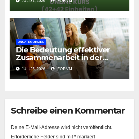
JULI 31, 2026
FORVM
UNCATEGORIZED
Die Bedeutung effektiver
Zusammenarbeit in der
Arbeitswelt
JULI 25, 2026
FORVM
Schreibe einen Kommentar
Deine E-Mail-Adresse wird nicht veröffentlicht.
Erforderliche Felder sind mit
*
markiert