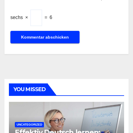
sechs
×
=
6
YOU MISSED
UNCATEGORIZED
Effektiv Deutsch lernen: