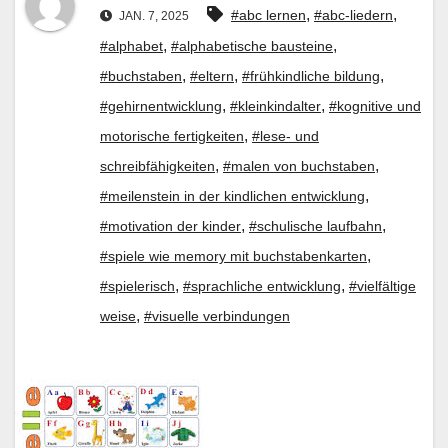
,
,
#abc lernen
#abc-liedern
JAN. 7, 2025
,
,
#alphabet
#alphabetische bausteine
,
,
,
#buchstaben
#eltern
#frühkindliche bildung
,
,
#gehirnentwicklung
#kleinkindalter
#kognitive und
,
motorische fertigkeiten
#lese- und
,
,
schreibfähigkeiten
#malen von buchstaben
,
#meilenstein in der kindlichen entwicklung
,
,
#motivation der kinder
#schulische laufbahn
,
#spiele wie memory mit buchstabenkarten
,
,
#spielerisch
#sprachliche entwicklung
#vielfältige
,
weise
#visuelle verbindungen