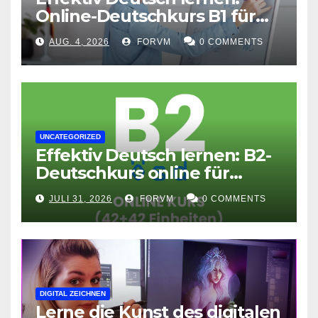
Online-Deutschkurs B1 für
flexible Lernerfolge
AUG. 4, 2026
FORVM
0 COMMENTS
UNCATEGORIZED
Effektiv Deutsch lernen: B2-
Deutschkurs online für
Fortgeschrittene
JULI 31, 2026
FORVM
0 COMMENTS
DIGITAL ZEICHNEN
Lerne die Kunst des digitalen