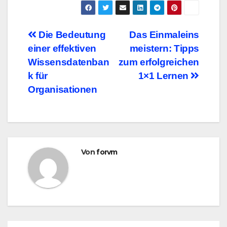
Beitragsnavigation
Die Bedeutung
Das Einmaleins
einer effektiven
meistern: Tipps
Wissensdatenban
zum erfolgreichen
k für
1×1 Lernen
Organisationen
Von
forvm