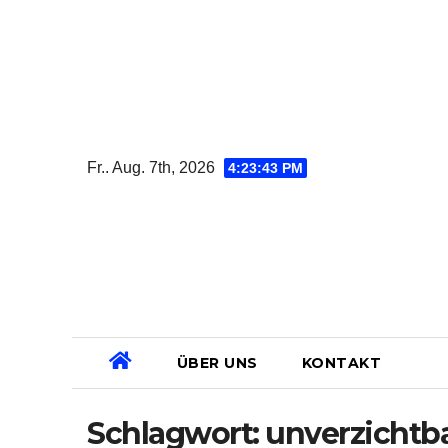
Zum
Inhalt
springen
Fr.. Aug. 7th, 2026
4:23:43 PM
ÜBER UNS
KONTAKT
Schlagwort:
unverzichtb