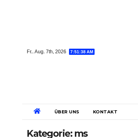
Zum
Inhalt
springen
Fr.. Aug. 7th, 2026
7:51:39 AM
ÜBER UNS
KONTAKT
Kategorie:
ms