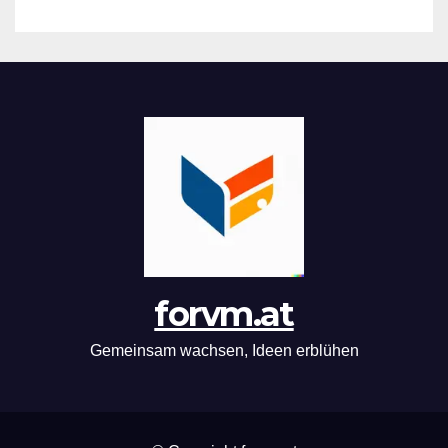
forvm.at
Gemeinsam wachsen, Ideen erblühen