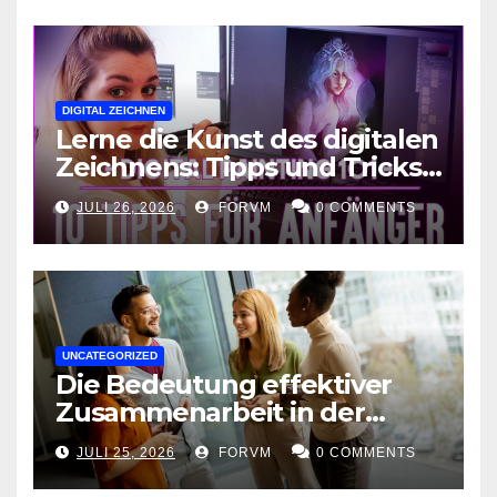
DIGITAL ZEICHNEN
Lerne die Kunst des digitalen
Zeichnens: Tipps und Tricks
für kreative Ausdruckskunst
JULI 26, 2026
FORVM
0 COMMENTS
UNCATEGORIZED
Die Bedeutung effektiver
Zusammenarbeit in der
Arbeitswelt
JULI 25, 2026
FORVM
0 COMMENTS