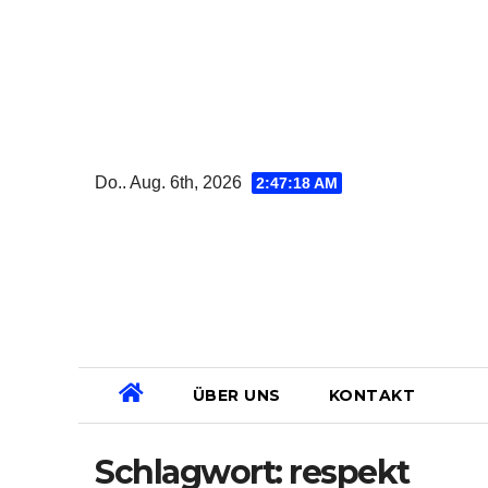
Zum
Inhalt
springen
Do.. Aug. 6th, 2026
2:47:19 AM
ÜBER UNS
KONTAKT
Schlagwort:
respekt