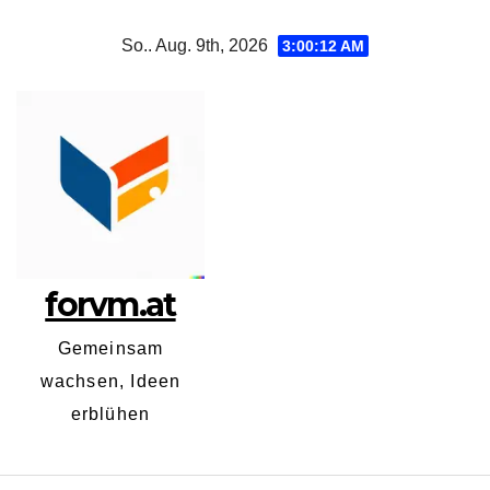
Zum
So.. Aug. 9th, 2026
3:00:13 AM
Inhalt
springen
forvm.at
Gemeinsam
wachsen, Ideen
erblühen