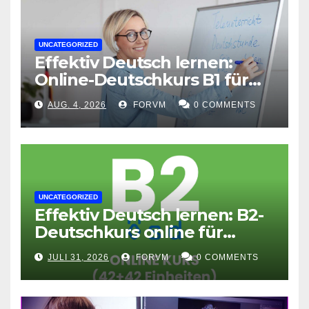
UNCATEGORIZED
Effektiv Deutsch lernen:
Online-Deutschkurs B1 für
flexible Lernerfolge
AUG. 4, 2026
FORVM
0 COMMENTS
UNCATEGORIZED
Effektiv Deutsch lernen: B2-
Deutschkurs online für
Fortgeschrittene
JULI 31, 2026
FORVM
0 COMMENTS