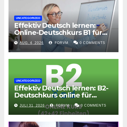
UNCATEGORIZED
Effektiv Deutsch lernen:
Online-Deutschkurs B1 für
flexible Lernerfolge
AUG. 4, 2026
FORVM
0 COMMENTS
UNCATEGORIZED
Effektiv Deutsch lernen: B2-
Deutschkurs online für
Fortgeschrittene
JULI 31, 2026
FORVM
0 COMMENTS