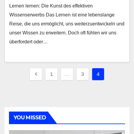
Lernen lernen: Die Kunst des effektiven
Wissenserwerbs Das Lernen ist eine lebenslange
Reise, die uns ermöglicht, uns weiterzuentwickeln und
unser Wissen zu erweitern. Doch oft fühlen wir uns
überfordert oder…
Seitennummerierung
1
…
3
4
der
Beiträge
YOU MISSED