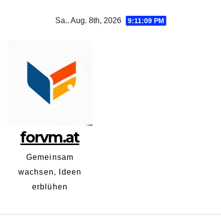
Zum
Sa.. Aug. 8th, 2026
9:11:10 PM
Inhalt
springen
forvm.at
Gemeinsam
wachsen, Ideen
erblühen