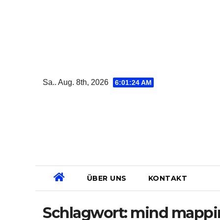
Zum
Inhalt
springen
Sa.. Aug. 8th, 2026
6:01:25 AM
ÜBER UNS
KONTAKT
Schlagwort:
mind mappi