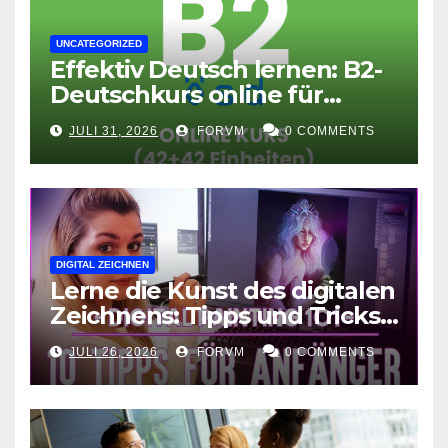
UNCATEGORIZED
Effektiv Deutsch lernen: B2-
Deutschkurs online für
Fortgeschrittene
JULI 31, 2026
FORVM
0 COMMENTS
DIGITAL ZEICHNEN
Lerne die Kunst des digitalen
Zeichnens: Tipps und Tricks
für kreative Ausdruckskunst
JULI 26, 2026
FORVM
0 COMMENTS