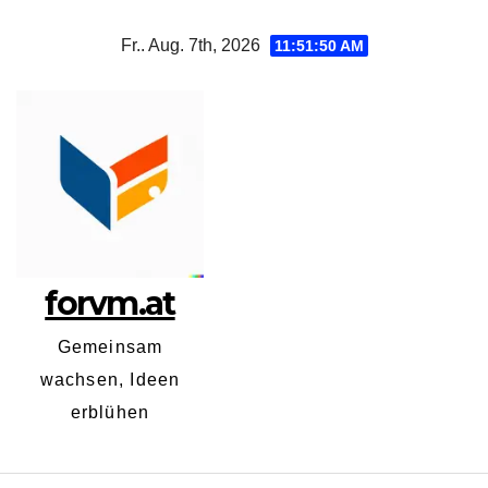
Zum
Fr.. Aug. 7th, 2026
11:51:51 AM
Inhalt
springen
forvm.at
Gemeinsam
wachsen, Ideen
erblühen