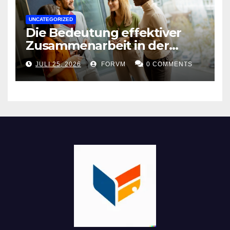
UNCATEGORIZED
Die Bedeutung effektiver
Zusammenarbeit in der
Arbeitswelt
JULI 25, 2026
FORVM
0 COMMENTS