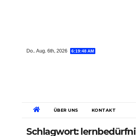
Zum
Inhalt
springen
Do.. Aug. 6th, 2026
6:19:49 AM
ÜBER UNS
KONTAKT
Schlagwort:
lernbedürfni